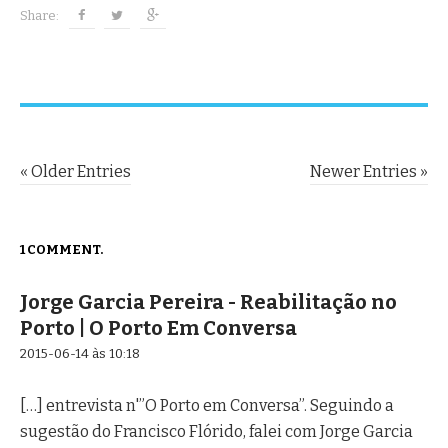
Share:
P
« Older Entries
Newer Entries »
o
s
t
1 COMMENT.
n
Jorge Garcia Pereira - Reabilitação no
a
Porto | O Porto Em Conversa
v
i
2015-06-14 às 10:18
g
a
[…] entrevista n'”O Porto em Conversa”. Seguindo a
t
sugestão do Francisco Flórido, falei com Jorge Garcia