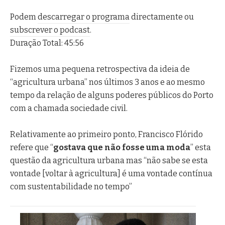
i
O Porto em Conversa
on Facebook
ã
Podem
descarregar o programa
directamente ou
o
subscrever o podcast
.
BLOGROLL
e
Duração Total: 45:56
o
A Baixa do Porto
c
Fizemos uma pequena retrospectiva da ideia de
A Cidade Surpreendente
a
“agricultura urbana” nos últimos 3 anos e ao mesmo
Campo Aberto
s
tempo da relação de alguns poderes públicos do Porto
JornalismoPortoNet
i
com a chamada sociedade civil.
o
n
Relativamente ao primeiro ponto, Francisco Flórido
Copyright © 2026
a
refere que “
gostava que não fosse uma moda
” esta
O Porto Em Conversa
l
questão da agricultura urbana mas “não sabe se esta
m
vontade [voltar à agricultura] é uma vontade contínua
e
com sustentabilidade no tempo”
n
t
e