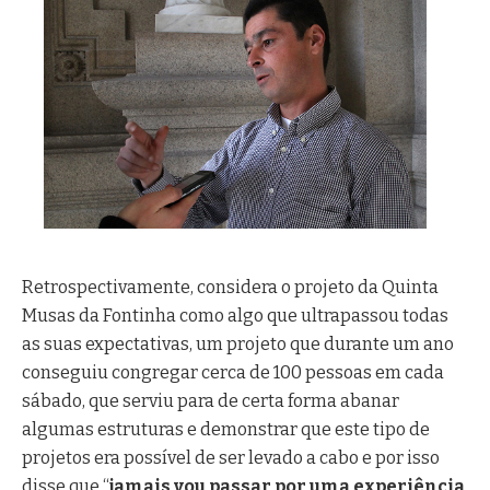
t
e
c
n
o
l
o
g
i
a
Retrospectivamente, considera o projeto da Quinta
Musas da Fontinha como algo que ultrapassou todas
as suas expectativas, um projeto que durante um ano
conseguiu congregar cerca de 100 pessoas em cada
sábado, que serviu para de certa forma abanar
algumas estruturas e demonstrar que este tipo de
projetos era possível de ser levado a cabo e por isso
disse que “
jamais vou passar por uma experiência