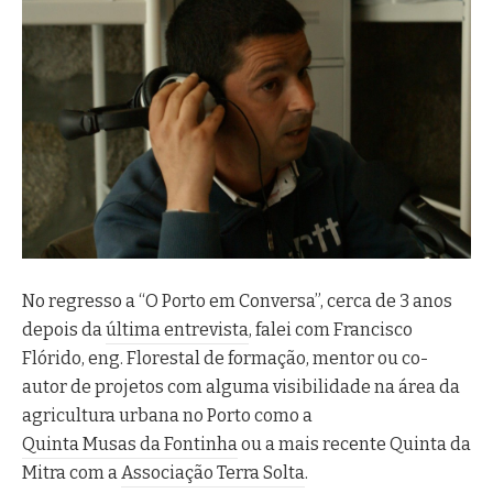
Ignite Portugal
d
Ilhas e Bairros do Porto
o
InnerCity
P
JF S. Ildefonso
o
Movimento Cívico pela Linha
r
do Tua
t
O Porto em Conversa
o
Olhares Cruzados sobre o
,
Porto
s
Portic
o
Representantes do Porto
b
No regresso a “O Porto em Conversa”, cerca de 3 anos
SEPG Europe
r
depois da
última entrevista
, falei com Francisco
Talks 2.0
e
Flórido, eng. Florestal de formação, mentor ou co-
Universidade Lusófona
a
autor de projetos com alguma visibilidade na área da
Porto
r
agricultura urbana no Porto como a
e
Quinta Musas da Fontinha
ou a mais recente Quinta da
g
Mitra com a
Associação Terra Solta
.