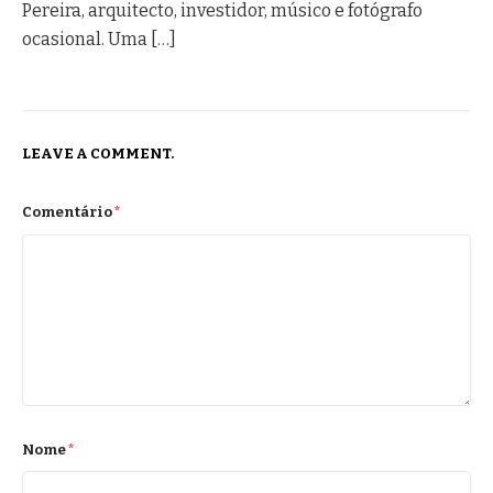
i
Pereira, arquitecto, investidor, músico e fotógrafo
o
ocasional. Uma […]
n
LEAVE A COMMENT.
Comentário
*
Nome
*