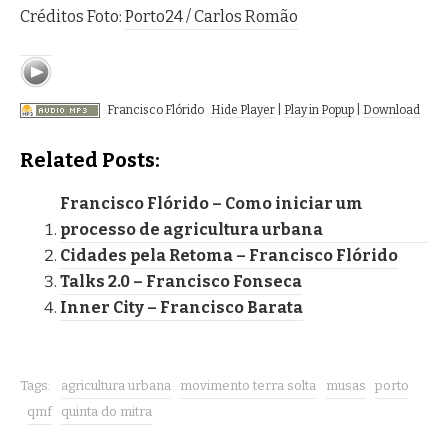
Créditos Foto:
Porto24 / Carlos Romão
Francisco Flórido
Hide Player
|
Play in Popup
|
Download
Related Posts:
Francisco Flórido – Como iniciar um
processo de agricultura urbana
Cidades pela Retoma – Francisco Flórido
Talks 2.0 – Francisco Fonseca
Inner City – Francisco Barata
Tags:
agricultura urbana
movimento terra solta
musas
porto
qmf
quinta do mitra