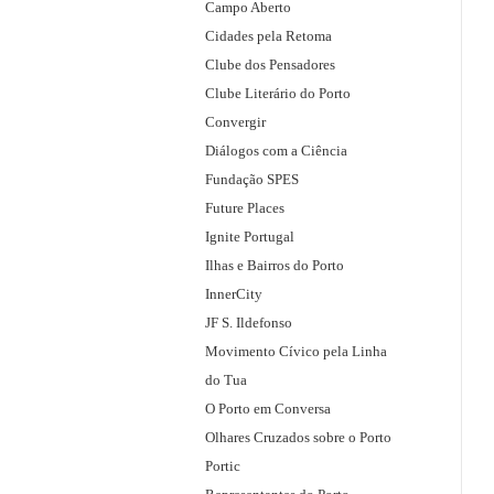
i
f
Campo Aberto
r
o
Cidades pela Retoma
d
r
Clube dos Pensadores
o
:
Clube Literário do Porto
P
Convergir
o
Diálogos com a Ciência
r
Fundação SPES
t
Future Places
o
Ignite Portugal
,
Ilhas e Bairros do Porto
s
InnerCity
o
JF S. Ildefonso
b
Movimento Cívico pela Linha
r
do Tua
e
O Porto em Conversa
a
Olhares Cruzados sobre o Porto
r
Portic
e