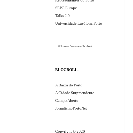
Representantes do Porto
g
SEPG Europe
i
Talks 2.0
ã
Universidade Lusófona Porto
o
e
o
O Porto em Conversa
on Facebook
c
a
s
BLOGROLL
i
o
A Baixa do Porto
n
A Cidade Surpreendente
a
Campo Aberto
l
JornalismoPortoNet
m
e
n
Copyright © 2026