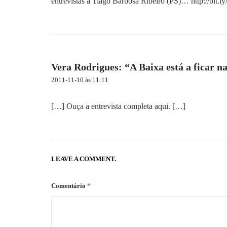
i
entrevistas a Tiago Barbosa Ribeiro (PS)…
http://bit.l
o
n
Vera Rodrigues: “A Baixa está a ficar 
2011-11-10 às 11:11
[…] Ouça a entrevista completa aqui. […]
LEAVE A COMMENT.
Comentário
*