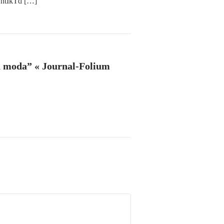
y/htIkTd
[…]
na moda” « Journal-Folium