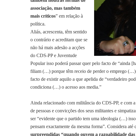
também noutras formas de
associação, mas também
mais críticos
” em relação à
política.
Aliás, acrescenta, têm sentido
o contrário e acreditam que se
não há mais adesão a acções
do CDS-PP e Juventude
Popular isso poderá passar quer pelo facto de “ainda [
filiam (…) porque têm receio de perder o emprego (
facto de existir aquilo a que apelida de “verdadeiro pod
condiciona (…) o acesso aos media.”
Ainda relacionado com militância do CDS-PP, e com a e
de pessoas e convicções dos seus militantes e simpatiz
ser “evidente que o partido tem uma ideologia (…) isso
pensam exactamente da mesma forma”. Considera até
surpreendidas “quando ouvem a razoabilidade da