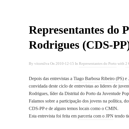
Representantes do P
Rodrigues (CDS-PP
By
vitorsilva
On
2010-12-15
In
Representantes do Porto
with
2
Depois das entrevistas a
Tiago Barbosa Ribeiro (PS)
e
convidada deste ciclo de entrevistas ao lideres de juven
Rodrigues, líder da Distrital do Porto da Juventude Pop
Falamos sobre a participação dos jovens na política, do
CDS-PP e de alguns temos locais como o CMIN.
Esta entrevista foi feita em
parceria com o JPN
tendo ti