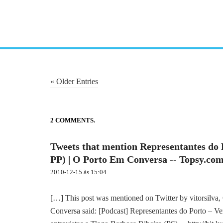
P
« Older Entries
o
s
t
2 COMMENTS.
n
Tweets that mention Representantes do 
a
PP) | O Porto Em Conversa -- Topsy.co
v
i
2010-12-15 às 15:04
g
a
[…] This post was mentioned on Twitter by vitorsilv
t
Conversa said: [Podcast] Representantes do Porto – V