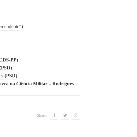
reendente
“)
(CDS-PP)
 (PSD)
es (PSD)
avra na Ciência Militar – Rodrigues
Share: