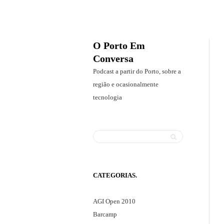
O Porto Em
Conversa
P
Podcast a partir do Porto, sobre a
o
região e ocasionalmente
d
tecnologia
c
a
s
Search
t
S
a
e
p
a
CATEGORIAS
a
r
r
c
AGI Open 2010
t
h
Barcamp