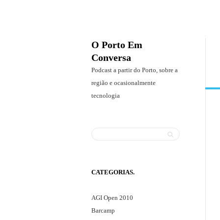
O Porto Em
Conversa
P
Podcast a partir do Porto, sobre a
o
região e ocasionalmente
d
tecnologia
c
a
s
Search
t
S
a
e
p
a
CATEGORIAS
a
r
r
c
AGI Open 2010
t
h
Barcamp