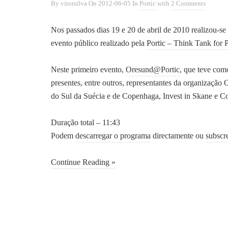
By
vitorsilva
On
2012-06-05
In
Portic
with
2 Comments
Nos passados dias 19 e 20 de abril de 2010 realizou-se
evento público realizado pela
Portic – Think Tank for P
Neste primeiro evento,
Oresund@Portic
, que teve com
presentes, entre outros, representantes da organização
do Sul da Suécia e de Copenhaga, Invest in Skane e C
Duração total – 11:43
Podem
descarregar o programa
directamente ou
subscr
Continue Reading »