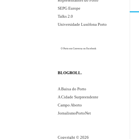
Representantes do Porto
g
SEPG Europe
i
Talks 2.0
ã
Universidade Lusófona Porto
o
e
o
O Porto em Conversa
on Facebook
c
a
s
BLOGROLL
i
o
A Baixa do Porto
n
A Cidade Surpreendente
a
Campo Aberto
l
JornalismoPortoNet
m
e
n
Copyright © 2026