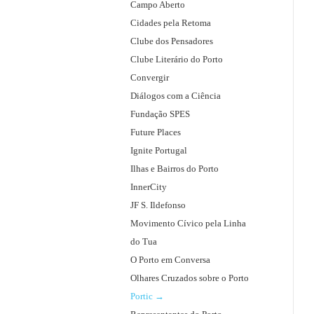
i
f
Campo Aberto
r
o
Cidades pela Retoma
d
r
Clube dos Pensadores
o
:
Clube Literário do Porto
P
Convergir
o
Diálogos com a Ciência
r
Fundação SPES
t
Future Places
o
Ignite Portugal
,
Ilhas e Bairros do Porto
s
InnerCity
o
JF S. Ildefonso
b
Movimento Cívico pela Linha
r
do Tua
e
O Porto em Conversa
a
Olhares Cruzados sobre o Porto
r
Portic
e