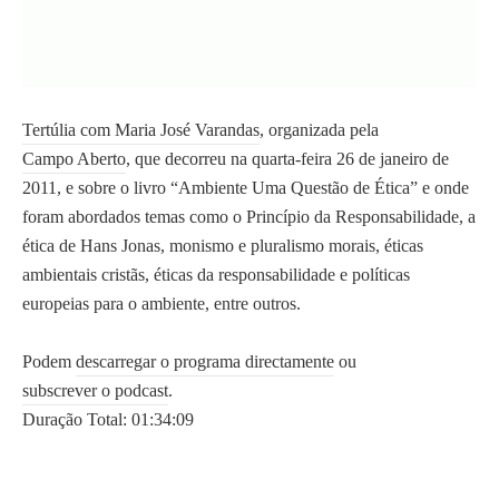
i
BLOGROLL
ã
o
A Baixa do Porto
e
A Cidade Surpreendente
o
Tertúlia com Maria José Varandas
, organizada pela
Campo Aberto
c
Campo Aberto
, que decorreu na quarta-feira 26 de janeiro de
JornalismoPortoNet
a
2011, e sobre o livro “Ambiente Uma Questão de Ética” e onde
s
foram abordados temas como o Princípio da Responsabilidade, a
i
ética de Hans Jonas, monismo e pluralismo morais, éticas
Copyright © 2026
o
ambientais cristãs, éticas da responsabilidade e políticas
O Porto Em Conversa
n
europeias para o ambiente, entre outros.
a
l
Podem
descarregar o programa directamente
ou
m
subscrever o podcast
.
e
Duração Total: 01:34:09
n
t
e