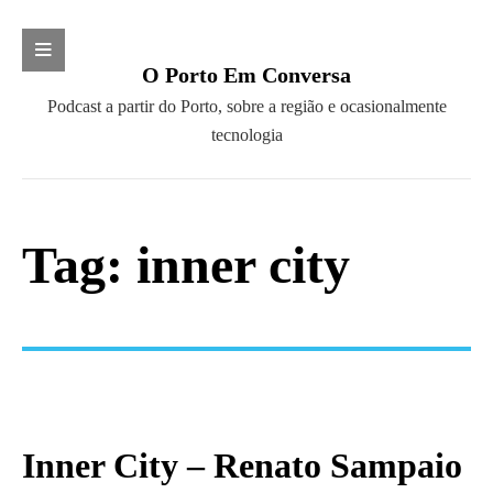
Search
O Porto Em Conversa
S
P
Podcast a partir do Porto, sobre a região e ocasionalmente
e
o
tecnologia
a
CATEGORIAS
d
r
c
c
AGI Open 2010
a
h
Barcamp
Tag: inner city
s
f
Campo Aberto
t
o
Cidades pela Retoma
a
r
Clube dos Pensadores
p
:
Clube Literário do Porto
a
Convergir
r
Diálogos com a Ciência
t
Fundação SPES
i
Inner City – Renato Sampaio
Future Places
r