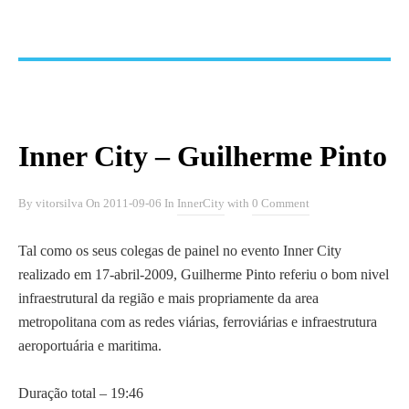
t
e
c
n
o
l
Inner City – Guilherme Pinto
o
g
By
vitorsilva
On
2011-09-06
In
InnerCity
with
0 Comment
i
a
Tal como os seus colegas de painel no evento Inner City
realizado em 17-abril-2009, Guilherme Pinto referiu o bom nivel
infraestrutural da região e mais propriamente da area
metropolitana com as redes viárias, ferroviárias e infraestrutura
aeroportuária e maritima.
Duração total – 19:46