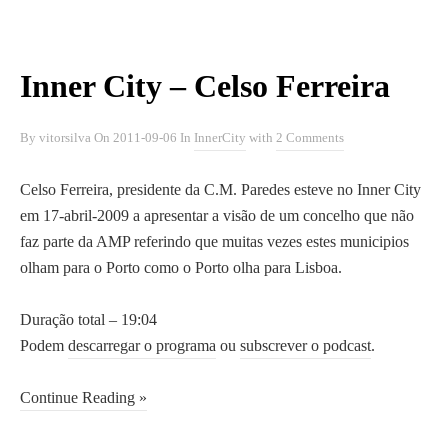
i
BLOGROLL
ã
o
Inner City – Celso Ferreira
A Baixa do Porto
e
A Cidade Surpreendente
o
Campo Aberto
c
By
vitorsilva
On
2011-09-06
In
InnerCity
with
2 Comments
JornalismoPortoNet
a
s
Celso Ferreira, presidente da C.M. Paredes esteve no Inner City
i
em 17-abril-2009 a apresentar a visão de um concelho que não
Copyright © 2026
o
faz parte da AMP referindo que muitas vezes estes municipios
O Porto Em Conversa
n
olham para o Porto como o Porto olha para Lisboa.
a
l
Duração total – 19:04
m
Podem
descarregar o programa
ou
subscrever o podcast
.
e
n
Continue Reading »
t
e