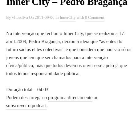
Inner City – Pedro Bragança
By
vitorsilva
On
2011-09-06
In
InnerCity
with
0 Comment
Na intervenção que fechou o Inner City, que se realizou a 17-
abril-2009, Pedro Bragança, deixou a ideia que “as elites do
futuro são as elites colectivas” e que considera que não são só os
jovens que tem que ser chamados para a intervenção
cívica/pública, mas que todos devemos ouvir esse apelo já que
todos temos responsabilidade pública.
Duração total – 04:03
Podem descarregar o
programa directamente
ou
subscrever o podcast
.