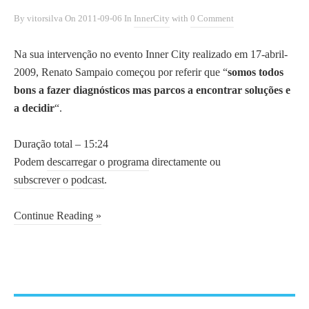
Ignite Portugal
d
By
vitorsilva
On
2011-09-06
In
InnerCity
with
0 Comment
Ilhas e Bairros do Porto
o
InnerCity
P
Na sua intervenção no evento Inner City realizado em 17-abril-
JF S. Ildefonso
o
2009, Renato Sampaio começou por referir que “
somos todos
Movimento Cívico pela Linha
r
bons a fazer diagnósticos mas parcos a encontrar soluções e
do Tua
t
a decidir
“.
O Porto em Conversa
o
Olhares Cruzados sobre o Porto
,
Duração total – 15:24
Portic
s
Podem
descarregar o programa
directamente ou
Representantes do Porto
o
subscrever o podcast
.
SEPG Europe
b
Talks 2.0
r
Continue Reading »
Universidade Lusófona Porto
e
a
r
O Porto em Conversa
on Facebook
e
g