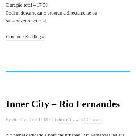
Duração total – 17:50
Podem
descarregar o programa
directamente ou
subscrever o podcast
.
Continue Reading »
Inner City – Rio Fernandes
By
vitorsilva
On
2011-09-06
In
InnerCity
with
1 Comment
No painel dedicado a políticas urbanas,
Rio Fernandes
, na sua