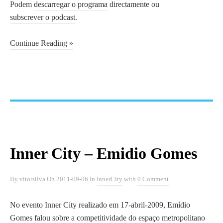
Podem
descarregar o programa
directamente ou
subscrever o podcast
.
Continue Reading »
Inner City – Emidio Gomes
By
vitorsilva
On
2011-09-06
In
InnerCity
with
0 Comment
No evento Inner City realizado em 17-abril-2009, Emídio
Gomes falou sobre a competitividade do espaço metropolitano