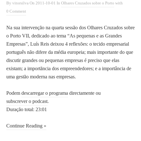
By
vitorsilva
On
2011-10-01
In
Olhares Cruzados sobre o Porto
with
0 Comment
Na sua intervenção na quarta sessão dos Olhares Cruzados sobre
o Porto VII, dedicado ao tema “As pequenas e as Grandes
Empresas”, Luís Reis deixou 4 reflexões: o tecido empresarial
português não difere da média europeia; mais importante do que
discutir grandes ou pequenas empresas é preciso que elas
existam; a importãncia dos empreendedores; e a importância de
uma gestão moderna nas empresas.
Podem
descarregar o programa
directamente ou
subscrever o podcast
.
Duração total: 23:01
Continue Reading »