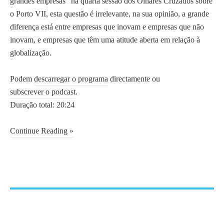
grandes empresas” na quarta sessão dos Olhares Cruzados sobre
t
o Porto VII, esta questão é irrelevante, na sua opinião, a grande
e
diferença está entre empresas que inovam e empresas que não
c
inovam, e empresas que têm uma atitude aberta em relação à
n
globalização.
o
l
Podem
descarregar o programa
directamente ou
o
subscrever o podcast
.
g
Duração total: 20:24
i
a
Continue Reading »