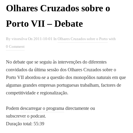
Ignite Portugal
d
Olhares Cruzados sobre o
Ilhas e Bairros do Porto
o
InnerCity
P
Porto VII – Debate
JF S. Ildefonso
o
Movimento Cívico pela Linha
r
By
vitorsilva
On
2011-10-01
In
Olhares Cruzados sobre o Porto
with
do Tua
t
0 Comment
O Porto em Conversa
o
Olhares Cruzados sobre o Porto
,
No debate que se seguiu às intervenções do diferentes
Portic
s
convidados da última sessão dos Olhares Cruzados sobre o
Representantes do Porto
o
Porto VII abordou-se a questão dos monopólios naturais em que
SEPG Europe
b
algumas grandes empresas portuguesas trabalham, factores de
Talks 2.0
r
competitividade e regionalização.
Universidade Lusófona Porto
e
a
Podem
descarregar o programa
directamente ou
r
subscrever o podcast
.
O Porto em Conversa
on Facebook
e
Duração total: 55:39
g