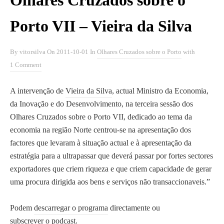
Olhares Cruzados sobre o
Porto VII – Vieira da Silva
By
vitorsilva
On
2011-10-01
In
Olhares Cruzados sobre o Porto
with
1 Comment
A intervenção de
Vieira da Silva
, actual Ministro da Economia,
da Inovação e do Desenvolvimento, na terceira sessão dos
Olhares Cruzados sobre o Porto VII, dedicado ao tema da
economia na região Norte centrou-se na apresentação dos
factores que levaram à situação actual e à apresentação da
estratégia para a ultrapassar que deverá passar por fortes sectores
exportadores que criem riqueza e que criem capacidade de gerar
uma procura dirigida aos bens e serviços não transaccionaveis.”
Podem
descarregar o programa
directamente ou
subscrever o podcast
.