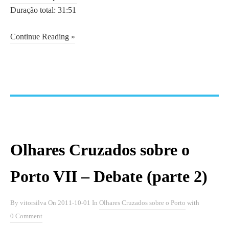
Duração total: 31:51
Continue Reading »
Olhares Cruzados sobre o
Porto VII – Debate (parte 2)
By
vitorsilva
On
2011-10-01
In
Olhares Cruzados sobre o Porto
with
0 Comment