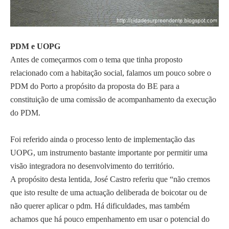
i
BLOGROLL
ã
o
A Baixa do Porto
e
PDM e UOPG
A Cidade Surpreendente
o
Antes de começarmos com o tema que tinha proposto
Campo Aberto
c
relacionado com a habitação social, falamos um pouco sobre o
JornalismoPortoNet
a
PDM do Porto a propósito da proposta do BE para a
s
constituição de uma comissão de acompanhamento da execução
i
do PDM.
Copyright © 2026
o
O Porto Em Conversa
n
Foi referido ainda o processo lento de implementação das
a
UOPG, um instrumento bastante importante por permitir uma
l
visão integradora no desenvolvimento do território.
m
A propósito desta lentida, José Castro referiu que “não cremos
e
que isto resulte de uma actuação deliberada de boicotar ou de
n
não querer aplicar o pdm. Há dificuldades, mas também
t
achamos que há pouco empenhamento em usar o potencial do
e