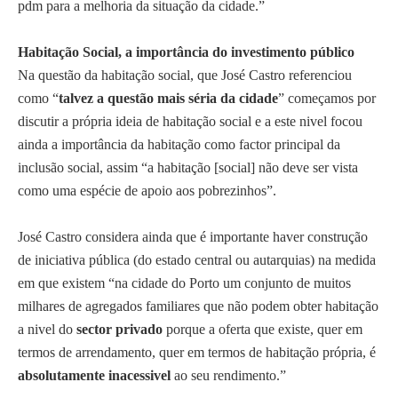
pdm para a melhoria da situação da cidade.”
t
e
Habitação Social, a importância do investimento público
c
Na questão da habitação social, que José Castro referenciou
n
como “
talvez a questão mais séria da cidade
” começamos por
o
discutir a própria ideia de habitação social e a este nivel focou
l
ainda a importância da habitação como factor principal da
o
inclusão social, assim “a habitação [social] não deve ser vista
g
como uma espécie de apoio aos pobrezinhos”.
i
a
José Castro considera ainda que é importante haver construção
de iniciativa pública (do estado central ou autarquias) na medida
em que existem “na cidade do Porto um conjunto de muitos
milhares de agregados familiares que não podem obter habitação
a nivel do
sector privado
porque a oferta que existe, quer em
termos de arrendamento, quer em termos de habitação própria, é
absolutamente inacessivel
ao seu rendimento.”