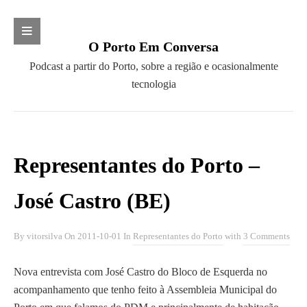
Search
O Porto Em Conversa
S
P
Podcast a partir do Porto, sobre a região e ocasionalmente
e
o
tecnologia
a
CATEGORIAS
d
r
c
c
AGI Open 2010
a
h
Barcamp
s
Representantes do Porto –
f
Campo Aberto
t
o
Cidades pela Retoma
a
José Castro (BE)
r
Clube dos Pensadores
p
:
Clube Literário do Porto
a
By
vitorsilva
On
2011-10-01
In
Representantes do Porto
with
3 Comments
Convergir
r
Diálogos com a Ciência
t
Nova entrevista com José Castro do Bloco de Esquerda no
Fundação SPES
i
acompanhamento que tenho feito à Assembleia Municipal do
Future Places
r