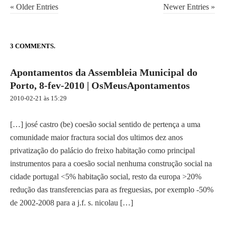
P
« Older Entries
Newer Entries »
o
s
t
3 COMMENTS.
n
Apontamentos da Assembleia Municipal do
a
Porto, 8-fev-2010 | OsMeusApontamentos
v
i
2010-02-21 às 15:29
g
a
[…] josé castro (be) coesão social sentido de pertença a uma
t
comunidade maior fractura social dos ultimos dez anos
i
privatização do palácio do freixo habitação como principal
o
instrumentos para a coesão social nenhuma construção social na
n
cidade portugal <5% habitação social, resto da europa >20%
redução das transferencias para as freguesias, por exemplo -50%
de 2002-2008 para a j.f. s. nicolau […]