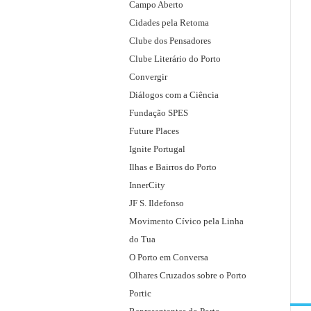
i
f
Campo Aberto
r
o
Cidades pela Retoma
d
r
Clube dos Pensadores
o
:
Clube Literário do Porto
P
Convergir
o
Diálogos com a Ciência
r
Fundação SPES
t
Future Places
o
Ignite Portugal
,
Ilhas e Bairros do Porto
s
InnerCity
o
JF S. Ildefonso
b
Movimento Cívico pela Linha
r
do Tua
e
O Porto em Conversa
a
Olhares Cruzados sobre o Porto
r
Portic
e