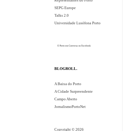
Representantes do Porto
g
SEPG Europe
i
Talks 2.0
ã
Universidade Lusófona Porto
o
e
o
O Porto em Conversa
on Facebook
c
a
s
BLOGROLL
i
o
A Baixa do Porto
n
A Cidade Surpreendente
a
Campo Aberto
l
JornalismoPortoNet
m
e
n
Copyright © 2026