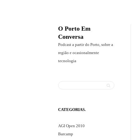
O Porto Em
Conversa
P
Podcast a partir do Porto, sobre a
o
região e ocasionalmente
d
tecnologia
c
a
s
Search
t
S
a
e
p
a
CATEGORIAS
a
r
r
c
AGI Open 2010
t
h
Barcamp