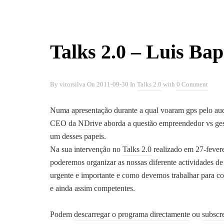
Talks 2.0 – Luis Bap
By
vitorsilva
On
2011-09-30
In
Talks 2.0
with
0 Comment
Numa apresentação durante a qual voaram gps pelo aud
CEO da
NDrive
aborda a questão empreendedor vs gest
um desses papeis.
Na sua intervenção no
Talks 2.0
realizado em 27-fever
poderemos organizar as nossas diferente actividades d
urgente e importante e como devemos trabalhar para co
e ainda assim competentes.
Podem
descarregar o programa directamente
ou
subscr