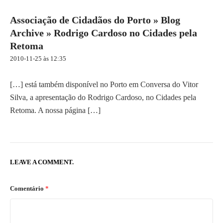
n
Associação de Cidadãos do Porto » Blog
a
Archive » Rodrigo Cardoso no Cidades pela
v
Retoma
i
g
2010-11-25 às 12:35
a
t
[…] está também disponível no Porto em Conversa do Vitor
i
Silva, a apresentação do Rodrigo Cardoso, no Cidades pela
o
Retoma. A nossa página […]
n
LEAVE A COMMENT.
Comentário
*