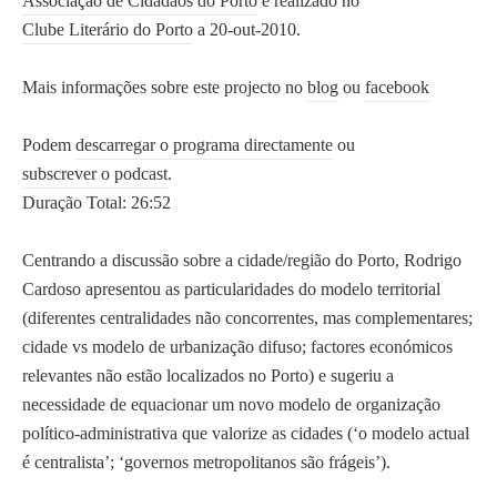
Associação de Cidadãos do Porto
e realizado no
Ignite Portugal
d
Clube Literário do Porto
a 20-out-2010.
Ilhas e Bairros do Porto
o
InnerCity
P
Mais informações sobre este projecto no
blog
ou
facebook
JF S. Ildefonso
o
Movimento Cívico pela Linha
r
Podem
descarregar o programa directamente
ou
do Tua
t
subscrever o podcast
.
O Porto em Conversa
o
Duração Total: 26:52
Olhares Cruzados sobre o Porto
,
Portic
s
Centrando a discussão sobre a cidade/região do Porto, Rodrigo
Representantes do Porto
o
Cardoso apresentou as particularidades do modelo territorial
SEPG Europe
b
(diferentes centralidades não concorrentes, mas complementares;
Talks 2.0
r
cidade vs modelo de urbanização difuso; factores económicos
Universidade Lusófona Porto
e
relevantes não estão localizados no Porto) e sugeriu a
a
necessidade de equacionar um novo modelo de organização
r
político-administrativa que valorize as cidades (‘o modelo actual
O Porto em Conversa
on Facebook
e
é centralista’; ‘governos metropolitanos são frágeis’).
g