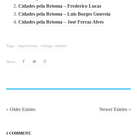
Cidades pela Retoma – Frederico Lucas
t
Cidades pela Retoma – Luis Borges Gouveia
e
Cidades pela Retoma – José Ferraz Alves
c
n
o
Tags:
arquitectura
rodrigo cardoso
l
o
Share:
g
i
a
P
« Older Entries
Newer Entries »
o
s
t
1 COMMENT.