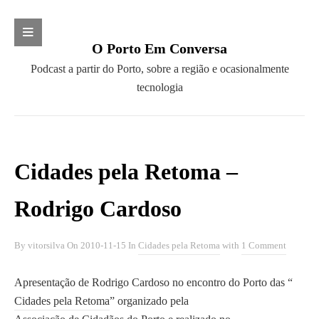
Search
O Porto Em Conversa
S
P
Podcast a partir do Porto, sobre a região e ocasionalmente
e
o
tecnologia
a
CATEGORIAS
d
r
c
c
AGI Open 2010
a
h
Barcamp
s
Cidades pela Retoma –
f
Campo Aberto
t
o
Cidades pela Retoma
a
Rodrigo Cardoso
r
Clube dos Pensadores
p
:
Clube Literário do Porto
a
By
vitorsilva
On
2010-11-15
In
Cidades pela Retoma
with
1 Comment
Convergir
r
Diálogos com a Ciência
t
Apresentação de Rodrigo Cardoso no encontro do Porto das “
Fundação SPES
i
Cidades pela Retoma
” organizado pela
Future Places
r