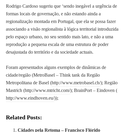
i
Rodrigo Cardoso sugeriu que ‘sendo inegável a urgência de
BLOGROLL
ã
formas locais de governação, e não estando ainda a
o
regionalização montada em Portugal, que ela se possa fazer
A Baixa do Porto
e
associando a visão regionalista à lógica territorial introduzida
A Cidade Surpreendente
o
pelo espaço urbano, no seu sentido mais lato, e não a uma
Campo Aberto
c
reprodução a pequena escala de uma estrutura de poder
JornalismoPortoNet
a
desajustada do território e da sociedade actuais.
s
i
Foram apresentados alguns exemplos de dinâmicas de
Copyright © 2026
o
cidade/região (MetroBasel – Think tank da Região
O Porto Em Conversa
n
Metropolitana de Basel (
http://www.metrobasel.ch/
); Região
a
Mastrich (
http://www.mtricht.com/
); BrainPort – Eindoven (
l
http://www.eindhoven.eu/
));
m
e
n
Related Posts:
t
Cidades pela Retoma – Francisco Flórido
e